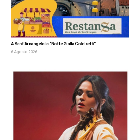
A Sant’Arcangelo la “Notte Gialla Coldiretti”
6 Agosto 2026