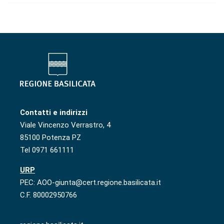
Contatti e indirizzi
Viale Vincenzo Verrastro, 4
85100 Potenza PZ
Tel 0971 661111
URP
PEC: AOO-giunta@cert.regione.basilicata.it
C.F. 80002950766