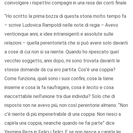
coinvolgere i rispettivi compagni in una resa dei conti finale.
“Ho scritto la prima bozza di questa storia molto tempo fa
– scrive Ludovica Rampoldi nelle note di regia – Avevo
venticinque anni, e idee intransigenti e assolute sulle
relazioni – quella perentorietà che si può avere solo davanti
a cose di cui non si sa niente. Quando ho ripescato quel
vecchio soggetto, anni dopo, mi sono trovata davanti le
stesse domande da cui ero partita. Cos’è una coppia?
Come funziona, quali sono i suoi confini, cosa la tiene
insieme e cosa la fa naufragare, cosa è lecito e cosa
inaccettabile nell’unione tra due individui? Solo che di
risposte non ne avevo più, non così perentorie almeno. “Non
c’è niente di più impenetrabile di una coppia. Non riesci a
capirla una coppia, neanche quando ne fai parte” dice
Yasmina Reza in Felici i felici. E se non riesce a capirla lei,