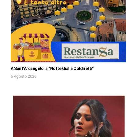
A Sant’Arcangelo la “Notte Gialla Coldiretti”
6 Agosto 2026