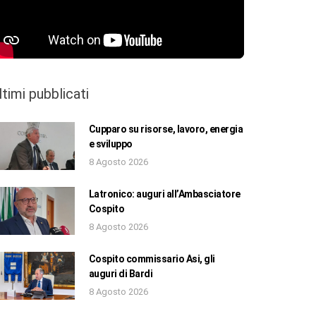
ltimi pubblicati
Cupparo su risorse, lavoro, energia
e sviluppo
8 Agosto 2026
Latronico: auguri all’Ambasciatore
Cospito
8 Agosto 2026
Cospito commissario Asi, gli
auguri di Bardi
8 Agosto 2026