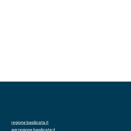
regione.basilicata.it
agr.regione.basilicata.it