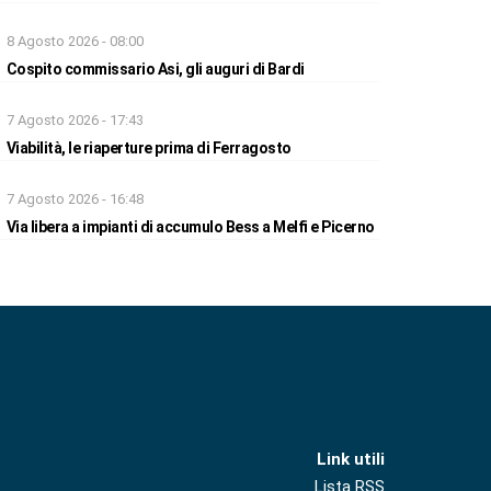
8 Agosto 2026 - 08:00
Cospito commissario Asi, gli auguri di Bardi
7 Agosto 2026 - 17:43
Viabilità, le riaperture prima di Ferragosto
7 Agosto 2026 - 16:48
Via libera a impianti di accumulo Bess a Melfi e Picerno
Link utili
Lista RSS