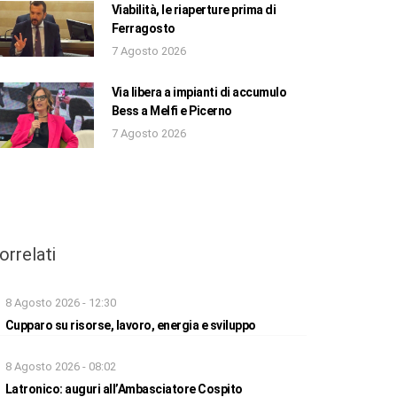
Viabilità, le riaperture prima di
Ferragosto
7 Agosto 2026
Via libera a impianti di accumulo
Bess a Melfi e Picerno
7 Agosto 2026
orrelati
8 Agosto 2026 - 12:30
Cupparo su risorse, lavoro, energia e sviluppo
8 Agosto 2026 - 08:02
Latronico: auguri all’Ambasciatore Cospito