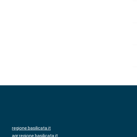
regione.basilicata.it
agr.regione.basilicata.it