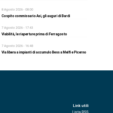
8 Agosto 2026 - 08:00
Cospito commissario Asi, gli auguri di Bardi
7 Agosto 2026 - 17:43
Viabilità, le riaperture prima di Ferragosto
7 Agosto 2026 - 16:48
Via libera a impianti di accumulo Bess a Melfi e Picerno
Link utili
Lista RSS