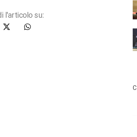
i l'articolo su:
C