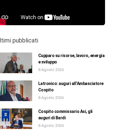
ltimi pubblicati
Cupparo su risorse, lavoro, energia
e sviluppo
8 Agosto 2026
Latronico: auguri all’Ambasciatore
Cospito
8 Agosto 2026
Cospito commissario Asi, gli
auguri di Bardi
8 Agosto 2026