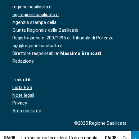
regione.basilicata.it
agr.regione.basilicata.it
Agenzia stampa della
Giunta Regionale della Basilicata
Registrazione n. 209/1995 al Tribunale di Potenza
agr@regione.basilicata.it
Direttore responsabile:
Massimo Brancati
Redazione
Link utili
Lista RSS
Note legali
Privacy
Area riservata
©2025 Regione Basilicata
06
/
08
:
Latronico: radici e identità di un popolo
06
/
08
:
Cicala: 