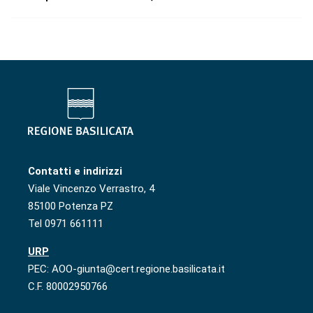
Contatti e indirizzi
Viale Vincenzo Verrastro, 4
85100 Potenza PZ
Tel 0971 661111
URP
PEC: AOO-giunta@cert.regione.basilicata.it
C.F. 80002950766