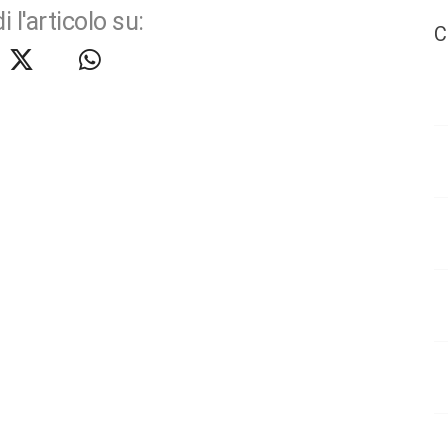
i l'articolo su:
C