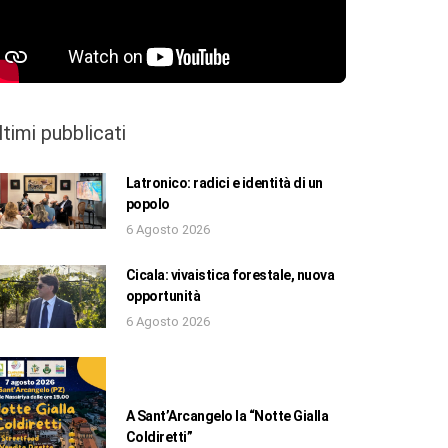
ltimi pubblicati
Latronico: radici e identità di un
popolo
6 Agosto 2026
Cicala: vivaistica forestale, nuova
opportunità
6 Agosto 2026
A Sant’Arcangelo la “Notte Gialla
Coldiretti”