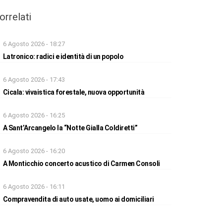
orrelati
6 Agosto 2026 - 18:27
Latronico: radici e identità di un popolo
6 Agosto 2026 - 17:43
Cicala: vivaistica forestale, nuova opportunità
6 Agosto 2026 - 16:25
A Sant’Arcangelo la “Notte Gialla Coldiretti”
6 Agosto 2026 - 16:20
A Monticchio concerto acustico di Carmen Consoli
6 Agosto 2026 - 16:11
Compravendita di auto usate, uomo ai domiciliari