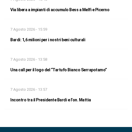
Via libera a impianti di accumulo Bess a Melfi e Picerno
7 Agosto 2026 - 15:59
Bardi: 1,6 milioni per i nostri beni culturali
7 Agosto 2026 - 13:58
Una call per il logo del “Tartufo Bianco Serrapotamo”
7 Agosto 2026 - 13:57
Incontro tra il Presidente Bardi e l’on. Mattia