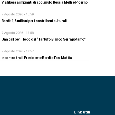
Via libera a impianti di accumulo Bess a Melfi e Picerno
7 Agosto 2026 - 15:59
Bardi: 1,6 milioni per i nostri beni culturali
7 Agosto 2026 - 13:58
Una call per il logo del “Tartufo Bianco Serrapotamo”
7 Agosto 2026 - 13:57
Incontro tra il Presidente Bardi e l’on. Mattia
Link utili