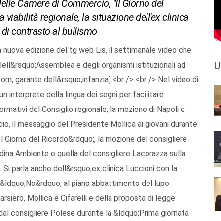
 delle Camere di Commercio, "Il Giorno del
viabilità regionale, la situazione dell'ex clinica
 di contrasto al bullismo
la nuova edizione del tg web Lis, il settimanale video che
U
dell&rsquo;Assemblea e degli organismi istituzionali ad
com, garante dell&rsquo;infanzia).<br /> <br /> Nel video di
n interprete della lingua dei segni per facilitare
ormativi del Consiglio regionale, la mozione di Napoli e
io, il messaggio del Presidente Mollica ai giovani durante
l Giorno del Ricordo&rdquo;, la mozione del consigliere
ndina Ambiente e quella del consigliere Lacorazza sulla
. Si parla anche dell&rsquo;ex clinica Luccioni con la
 &ldquo;No&rdquo; al piano abbattimento del lupo
rsiero, Mollica e Cifarelli e della proposta di legge
 dal consigliere Polese durante la &ldquo;Prima giornata