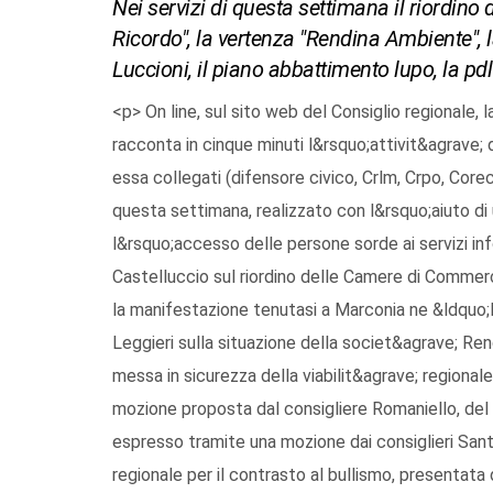
Nei servizi di questa settimana il riordino
Ricordo", la vertenza "Rendina Ambiente", la 
Luccioni, il piano abbattimento lupo, la pdl
<p> On line, sul sito web del Consiglio regionale, 
racconta in cinque minuti l&rsquo;attivit&agrave; 
essa collegati (difensore civico, Crlm, Crpo, Core
questa settimana, realizzato con l&rsquo;aiuto di u
l&rsquo;accesso delle persone sorde ai servizi inf
Castelluccio sul riordino delle Camere di Commerc
la manifestazione tenutasi a Marconia ne &ldquo;I
Leggieri sulla situazione della societ&agrave; Re
messa in sicurezza della viabilit&agrave; regionale
mozione proposta dal consigliere Romaniello, del
espresso tramite una mozione dai consiglieri Santa
regionale per il contrasto al bullismo, presentata