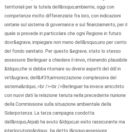
territoriali per la tutela dell&rsquo;ambiente, oggi con
competenze molto differenziate fra loro, con indicazioni
unitarie sul sistema di governance e sul finanziamento, per il
quale si prevede in particolare che ogni Regione in futuro
dovr&agrave; impiegare non meno dell&rsquo;uno per cento
del fondo sanitario. Per questo &egrave; stato lo stesso
assessore Berlinguer a chiedere il rinvio, ritenendo plausibile
&ldquo;che si debba ritornare su diversi aspetti del ddl in
virt&ugrave; dell&#39;armonizzazione complessiva del
sistema&rdquo;.<br /><br />Berlinguer ha invece arricchito
con nuovi dati la relazione tenuta nella precedente riunione
della Commissione sulla situazione ambientale della
Siderpotenza. La terza campagna condotta
dall&rsquo;Arpab ha avuto &ldquo;un esito rassicurante ma
interlocutorio&rdquo;, ha detto l&rsquo;assessore