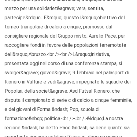
mezzo per una solidariet&agrave; vera, sentita,
partecipe&rdquo;. E&rsquo; questo l&rsquo;obiettivo del
torneo triangolare di calcio a cinque, promosso dal
consigliere regionale del Gruppo misto, Aurelio Pace, per
raccogliere fondi in favore delle popolazioni terremotate
dell&rsquo;Abruzzo.<br /><br />L&rsquo;iniziativa,
presentata oggi nel corso di una conferenza stampa, si
svolger&agrave; gioved&igrave; 9 febbraio nel palasport di
Rionero in Vulture e vedr&agrave; impegnate le squadre dei
Popolari, della societ&agrave; Asd Futsal Rionero, che
disputa il campionato di serie c di calcio a cinque femminile,
e dei giovani di Forma &ndash; Pop, scuola di
formazione&nbsp; politica.<br /><br />&ldquo;La nostra
regione &ndash; ha detto Pace &ndash; sa bene quanto sia
importante ricevere solidariet&agrave; dopo un grave e