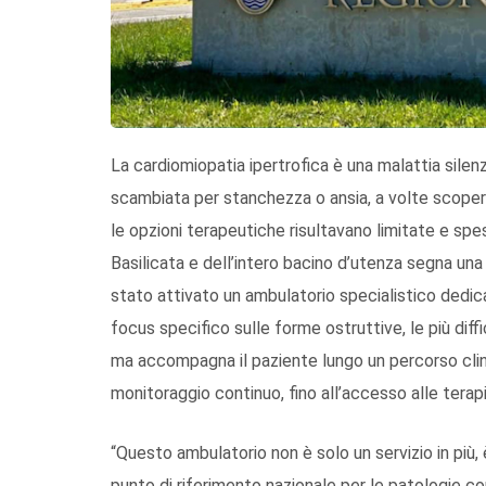
La cardiomiopatia ipertrofica è una malattia silen
scambiata per stanchezza o ansia, a volte scoper
le opzioni terapeutiche risultavano limitate e spess
Basilicata e dell’intero bacino d’utenza segna una
stato attivato un ambulatorio specialistico dedic
focus specifico sulle forme ostruttive, le più diffic
ma accompagna il paziente lungo un percorso clinic
monitoraggio continuo, fino all’accesso alle terapi
“Questo ambulatorio non è solo un servizio in più,
punto di riferimento nazionale per le patologie c