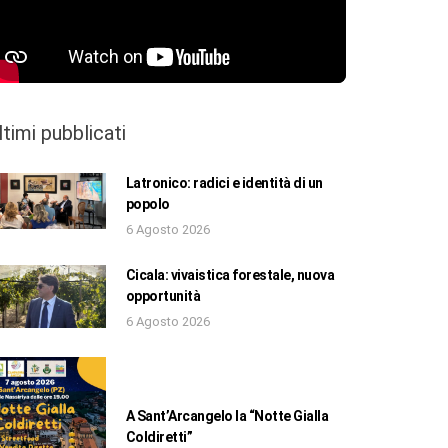
ltimi pubblicati
Latronico: radici e identità di un
popolo
6 Agosto 2026
Cicala: vivaistica forestale, nuova
opportunità
6 Agosto 2026
A Sant’Arcangelo la “Notte Gialla
Coldiretti”