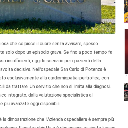
ziosa che colpisce il cuore senza avvisare, spesso
ta solo dopo un episodio grave. Se fino a poco tempo fa
o insufficienti, oggi lo scenario per i pazienti della
 svolta decisiva. Nell’ospedale San Carlo di Potenza è
ato esclusivamente alla cardiomiopatia ipertrofica, con
ili da trattare. Un servizio che non si limita alla diagnosi,
o integrato, dalla valutazione specialistica al
e più avanzate oggi disponibili.
 è la dimostrazione che l’Azienda ospedaliera è sempre più
omplesse. Il nostro obiettivo è che nessun paziente lucano