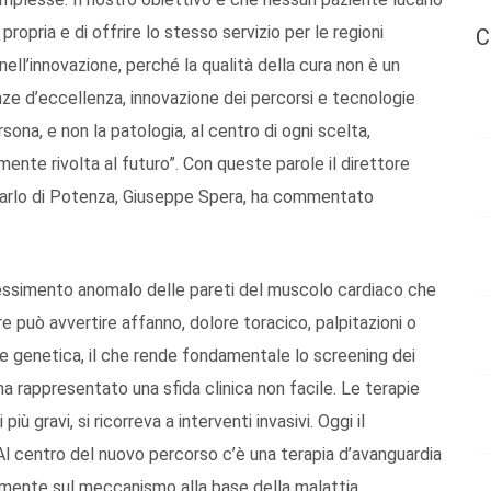
opria e di offrire lo stesso servizio per le regioni
C
nell’innovazione, perché la qualità della cura non è un
enze d’eccellenza, innovazione dei percorsi e tecnologie
sona, e non la patologia, al centro di ogni scelta,
ente rivolta al futuro”. Con queste parole il direttore
 Carlo di Potenza, Giuseppe Spera, ha commentato
pessimento anomalo delle pareti del muscolo cardiaco che
re può avvertire affanno, dolore toracico, palpitazioni o
 genetica, il che rende fondamentale lo screening dei
 ha rappresentato una sfida clinica non facile. Le terapie
iù gravi, si ricorreva a interventi invasivi. Oggi il
 centro del nuovo percorso c’è una terapia d’avanguardia
amente sul meccanismo alla base della malattia,