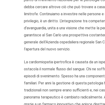
debba cercare altrove ciò che può trovare a casa pr
limitrofe. Continuiamo a investire nelle persone e 
privilegio, è un diritto. L’integrazione tra compet
d’avanguardia, unita a una visione che mette la per
garantisce al San Carlo una prospettiva costantem
generale dell’Azienda ospedaliera regionale San
l’apertura del nuovo servizio.
La cardiomiopatia ipertrofica è causata da un is
ostacola il normale flusso del sangue. Chi ne soff
episodi di svenimento. Spesso ha una componente
familiari. Per anni la gestione di questa patologia
tradizionali non sempre erano sufficienti e, nei casi p
panorama terapeutico è cambiato radicalmente. Al
grazie a un farmaco innovativo che agisce dirett