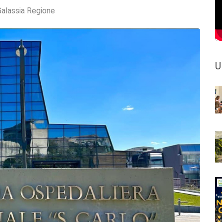
Galassia Regione
U