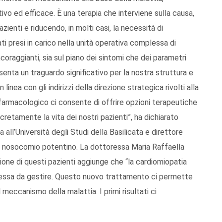
vo ed efficace. È una terapia che interviene sulla causa,
zienti e riducendo, in molti casi, la necessità di
ati presi in carico nella unità operativa complessa di
 incoraggianti, sia sul piano dei sintomi che dei parametri
esenta un traguardo significativo per la nostra struttura e
 linea con gli indirizzi della direzione strategica rivolti alla
 farmacologico ci consente di offrire opzioni terapeutiche
retamente la vita dei nostri pazienti”, ha dichiarato
 all’Università degli Studi della Basilicata e direttore
el nosocomio potentino. La dottoressa Maria Raffaella
tione di questi pazienti aggiunge che “la cardiomiopatia
essa da gestire. Questo nuovo trattamento ci permette
 meccanismo della malattia. I primi risultati ci