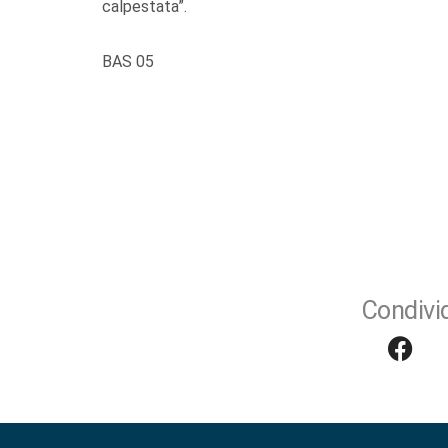
calpestata”.
BAS 05
Condivid