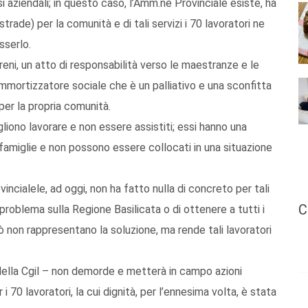
isi aziendali; in questo caso, l’Amm.ne Provinciale esiste, ha
rade) per la comunità e di tali servizi i 70 lavoratori ne
sserlo.
reni, un atto di responsabilità verso le maestranze e le
ammortizzatore sociale che è un palliativo e una sconfitta
e per la propria comunità.
liono lavorare e non essere assistiti; essi hanno una
e famiglie e non possono essere collocati in una situazione
incialele, ad oggi, non ha fatto nulla di concreto per tali
C
l problema sulla Regione Basilicata o di ottenere a tutti i
ò non rappresentano la soluzione, ma rende tali lavoratori
 della Cgil – non demorde e metterà in campo azioni
 70 lavoratori, la cui dignità, per l’ennesima volta, è stata