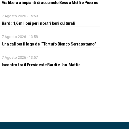
Via libera a impianti di accumulo Bess a Melfi e Picerno
7 Agosto 2026 - 15:59
Bardi: 1,6 milioni per i nostri beni culturali
7 Agosto 2026 - 13:58
Una call per il logo del “Tartufo Bianco Serrapotamo”
7 Agosto 2026 - 13:57
Incontro tra il Presidente Bardi e l’on. Mattia