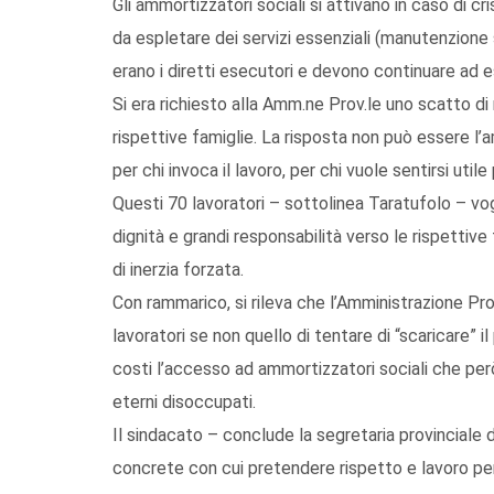
Gli ammortizzatori sociali si attivano in caso di cr
da espletare dei servizi essenziali (manutenzione st
erano i diretti esecutori e devono continuare ad e
Si era richiesto alla Amm.ne Prov.le uno scatto di 
rispettive famiglie. La risposta non può essere l’
per chi invoca il lavoro, per chi vuole sentirsi util
Questi 70 lavoratori – sottolinea Taratufolo – vog
dignità e grandi responsabilità verso le rispettiv
di inerzia forzata.
Con rammarico, si rileva che l’Amministrazione Prov
lavoratori se non quello di tentare di “scaricare” i
costi l’accesso ad ammortizzatori sociali che per
eterni disoccupati.
Il sindacato – conclude la segretaria provinciale
concrete con cui pretendere rispetto e lavoro per i