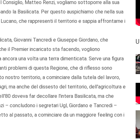
l Consiglio, Matteo Renzi, vogliamo sottoporre alla sua
rsando la Basilicata. Per questo auspichiamo che nella sua
Lucano, che rappresenti il territorio e sappia affrontarne i
ilicata, Giovanni Tancredi e Giuseppe Giordano, che
U
che il Premier incaricato sta facendo, vogliono
ia ancora una volta una terra dimenticata. Serve una figura
anti problemi di questa Regione, che di riflesso sono
o nostro territorio, a cominciare dalla tutela del lavoro,
Agri, ma anche del dissesto del territorio, dell'agricoltura e
ll'80 doveva far decollare l'intera Basilicata, ma che
nzi – concludono i segretari Ugl, Giordano e Tancredi –
etto al passato, a cominciare da un maggiore feeling con i