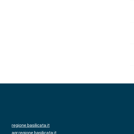
regione.basilicata.it
agr.regione.basilicata.it