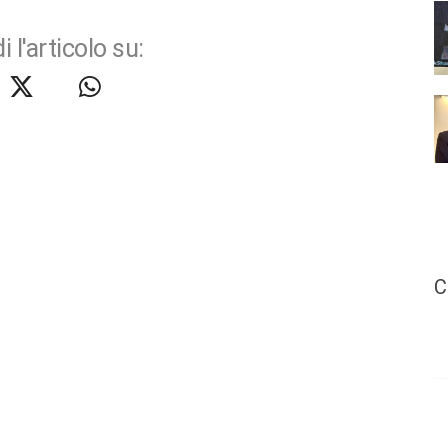
i l'articolo su:
C