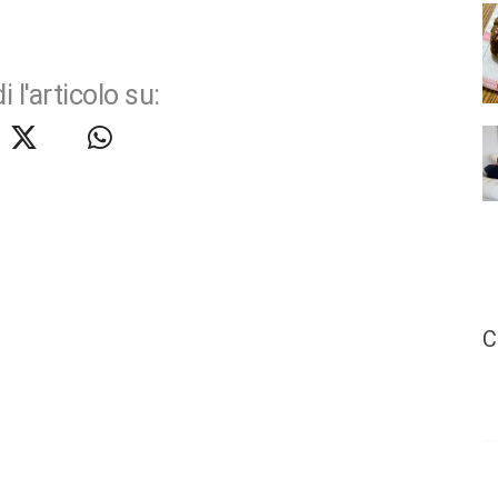
i l'articolo su:
C