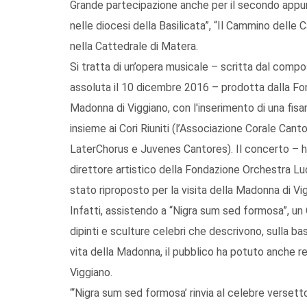
Grande partecipazione anche per il secondo appun
nelle diocesi della Basilicata”, “Il Cammino delle
nella Cattedrale di Matera.
Si tratta di un’opera musicale – scritta dal comp
assoluta il 10 dicembre 2016 – prodotta dalla Fon
Madonna di Viggiano, con l'inserimento di una fis
insieme ai Cori Riuniti (l’Associazione Corale Canto
LaterChorus e Juvenes Cantores). Il concerto – ha
direttore artistico della Fondazione Orchestra L
stato riproposto per la visita della Madonna di Vi
Infatti, assistendo a “Nigra sum sed formosa”, un O
dipinti e sculture celebri che descrivono, sulla base 
vita della Madonna, il pubblico ha potuto anche r
Viggiano.
“‘Nigra sum sed formosa’ rinvia al celebre versett