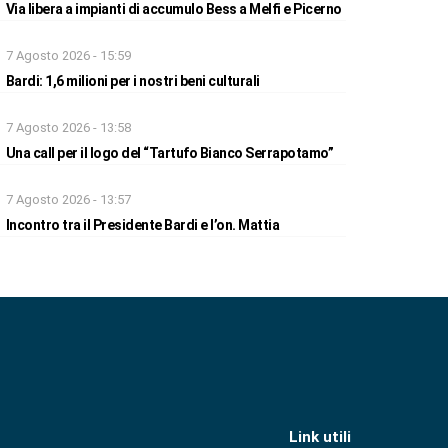
Via libera a impianti di accumulo Bess a Melfi e Picerno
7 Agosto 2026 - 15:59
Bardi: 1,6 milioni per i nostri beni culturali
7 Agosto 2026 - 13:58
Una call per il logo del “Tartufo Bianco Serrapotamo”
7 Agosto 2026 - 13:57
Incontro tra il Presidente Bardi e l’on. Mattia
Link utili