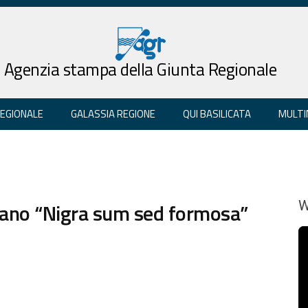
Agenzia stampa della Giunta Regionale
REGIONALE
GALASSIA REGIONE
QUI BASILICATA
MULTI
riano “Nigra sum sed formosa”
W