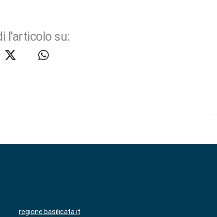
i l'articolo su:
regione.basilicata.it