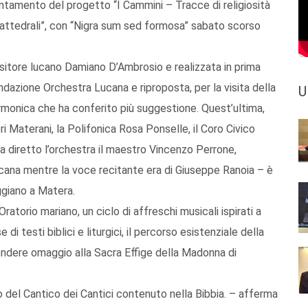
tamento del progetto “I Cammini – Tracce di religiosità
 Cattedrali”, con “Nigra sum sed formosa” sabato scorso
ositore lucano Damiano D’Ambrosio e realizzata in prima
dazione Orchestra Lucana e riproposta, per la visita della
U
armonica che ha conferito più suggestione. Quest’ultima,
ri Materani, la Polifonica Rosa Ponselle, il Coro Civico
 diretto l’orchestra il maestro Vincenzo Perrone,
ucana mentre la voce recitante era di Giuseppe Ranoia – è
ggiano a Matera.
ratorio mariano, un ciclo di affreschi musicali ispirati a
di testi biblici e liturgici, il percorso esistenziale della
endere omaggio alla Sacra Effige della Madonna di
o del Cantico dei Cantici contenuto nella Bibbia. – afferma