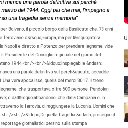
ni manca una parola definitiva sul perché
l 3 marzo del 1944. Oggi più che mai, l'impegno a
verso una tragedia senza memoria”
per Balvano, il piccolo borgo della Basilicata che, 73 anni
U
re ferroviarie d&rsquo;Europa, ma per l&rsquo;intera
o da Napoli e diretto a Potenza per prendere legname, vide
il Presidente del Consiglio regionale nel giorno del
lontano 1944.<br /><br />&ldquo;Inspiegabile &ndash;
 manca una parola definitiva sul perch&eacute; accadde
4. Una vera apocalisse, quella del merci 8017, il treno
 legname, che trasportava oltre 600 persone. Pendolari
ave; e dall&rsquo;abbandono, che dalla Campania e, in
attraverso la ferrovia, di raggiungere la Lucania. Uomini che
;.<br /><br />&ldquo;Di quella tragedia &ndash; prosegue il
reportage giornalistici persino sulla stampa