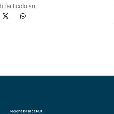
i l'articolo su:
regione.basilicata.it