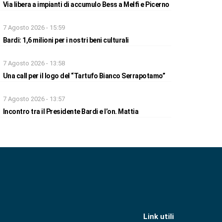
Via libera a impianti di accumulo Bess a Melfi e Picerno
7 Agosto 2026 - 15:59
Bardi: 1,6 milioni per i nostri beni culturali
7 Agosto 2026 - 13:58
Una call per il logo del “Tartufo Bianco Serrapotamo”
7 Agosto 2026 - 13:57
Incontro tra il Presidente Bardi e l’on. Mattia
Link utili