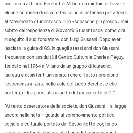
anni prima al Liceo Berchet di Milano: un migliaio di liceali e
alcune centinaia di universitari se ne allontanano per aderire
al Movimento studentesco. È lo «scossone più grosso» mai
subìto dall’esperienza di Gioventù Studentesca, come dirà
in seguito il suo fondatore, don Luigi Giussani. Dopo aver
lasciato la guida di GS, in quegli stessi anni don Giussani
frequenta con assiduità il Centro Culturale Charles Péguy,
fondato nel 1964 a Milano da un gruppo di laureandi,
laureati e assistenti universitari che di fatto riprendono
l’esperienza iniziata nelle aule del Liceo Berchet e che
porterà, di lì a poco, alla nascita del movimento di CL”.
“Attento osservatore della società, don Giussani – si legge
ancora nella nota – guarda al sommovimento politico,
sociale e culturale portato dal Sessantotto cogliendo
l’istanza profonda che sta alla base del fenomeno – il