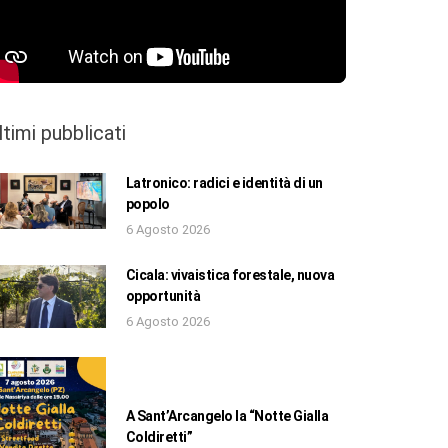
ltimi pubblicati
Latronico: radici e identità di un
popolo
6 Agosto 2026
Cicala: vivaistica forestale, nuova
opportunità
6 Agosto 2026
A Sant’Arcangelo la “Notte Gialla
Coldiretti”