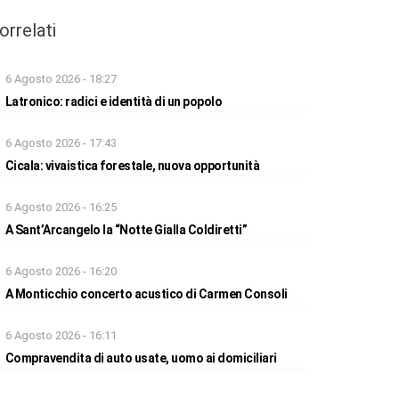
orrelati
6 Agosto 2026 - 18:27
Latronico: radici e identità di un popolo
6 Agosto 2026 - 17:43
Cicala: vivaistica forestale, nuova opportunità
6 Agosto 2026 - 16:25
A Sant’Arcangelo la “Notte Gialla Coldiretti”
6 Agosto 2026 - 16:20
A Monticchio concerto acustico di Carmen Consoli
6 Agosto 2026 - 16:11
Compravendita di auto usate, uomo ai domiciliari