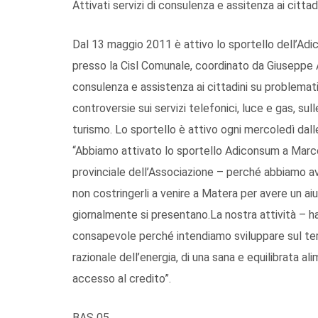
Attivati servizi di consulenza e assitenza ai cittadi
Dal 13 maggio 2011 è attivo lo sportello dell’Ad
presso la Cisl Comunale, coordinato da Giuseppe A
consulenza e assistenza ai cittadini su problematic
controversie sui servizi telefonici, luce e gas, sull
turismo. Lo sportello è attivo ogni mercoledì dall
“Abbiamo attivato lo sportello Adiconsum a Marc
provinciale dell’Associazione – perché abbiamo avut
non costringerli a venire a Matera per avere un a
giornalmente si presentano.La nostra attività – 
consapevole perché intendiamo sviluppare sul terri
razionale dell’energia, di una sana e equilibrata al
accesso al credito”.
BAS 05