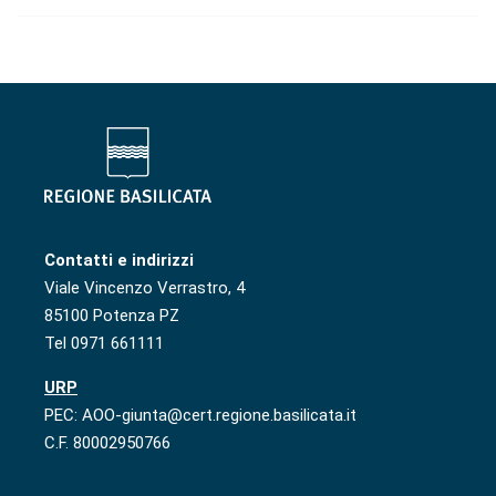
Contatti e indirizzi
Viale Vincenzo Verrastro, 4
85100 Potenza PZ
Tel 0971 661111
URP
PEC: AOO-giunta@cert.regione.basilicata.it
C.F. 80002950766