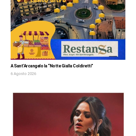
A Sant’Arcangelo la “Notte Gialla Coldiretti”
6 Agosto 2026