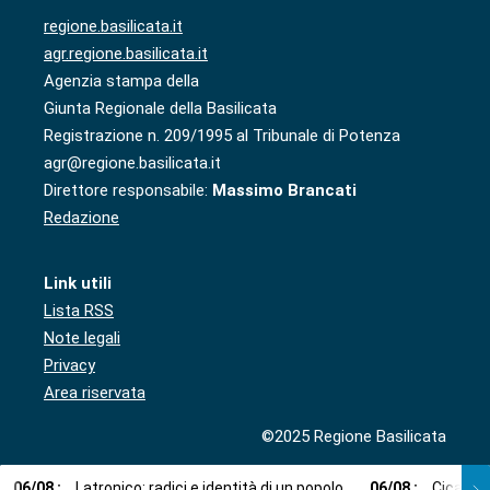
regione.basilicata.it
agr.regione.basilicata.it
Agenzia stampa della
Giunta Regionale della Basilicata
Registrazione n. 209/1995 al Tribunale di Potenza
agr@regione.basilicata.it
Direttore responsabile:
Massimo Brancati
Redazione
Link utili
Lista RSS
Note legali
Privacy
Area riservata
©2025 Regione Basilicata
06
/
08
:
Latronico: radici e identità di un popolo
06
/
08
:
Cicala: 