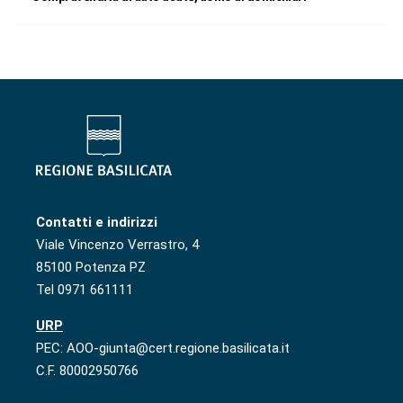
Contatti e indirizzi
Viale Vincenzo Verrastro, 4
85100 Potenza PZ
Tel 0971 661111
URP
PEC: AOO-giunta@cert.regione.basilicata.it
C.F. 80002950766