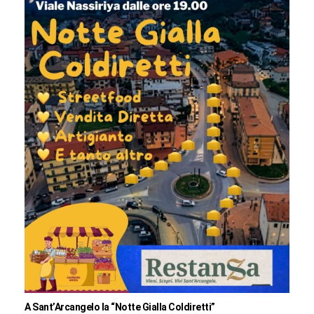
A Sant’Arcangelo la “Notte Gialla Coldiretti”