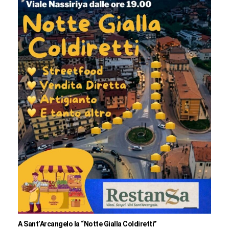
A Sant’Arcangelo la “Notte Gialla Coldiretti”