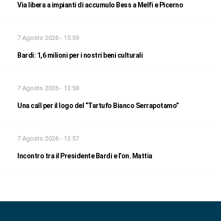
Via libera a impianti di accumulo Bess a Melfi e Picerno
7 Agosto 2026 - 15:59
Bardi: 1,6 milioni per i nostri beni culturali
7 Agosto 2026 - 13:58
Una call per il logo del “Tartufo Bianco Serrapotamo”
7 Agosto 2026 - 13:57
Incontro tra il Presidente Bardi e l’on. Mattia