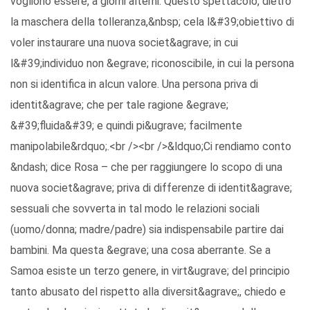
vogliono essere, a giorni alterni. Questo spettacolo, dietro
la maschera della tolleranza,&nbsp; cela l&#39;obiettivo di
voler instaurare una nuova societ&agrave; in cui
l&#39;individuo non &egrave; riconoscibile, in cui la persona
non si identifica in alcun valore. Una persona priva di
identit&agrave; che per tale ragione &egrave;
&#39;fluida&#39; e quindi pi&ugrave; facilmente
manipolabile&rdquo;.<br /><br />&ldquo;Ci rendiamo conto
&ndash; dice Rosa – che per raggiungere lo scopo di una
nuova societ&agrave; priva di differenze di identit&agrave;
sessuali che sovverta in tal modo le relazioni sociali
(uomo/donna; madre/padre) sia indispensabile partire dai
bambini. Ma questa &egrave; una cosa aberrante. Se a
Samoa esiste un terzo genere, in virt&ugrave; del principio
tanto abusato del rispetto alla diversit&agrave;, chiedo e