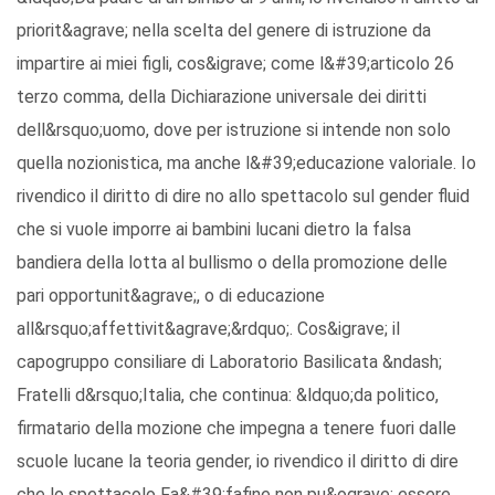
priorit&agrave; nella scelta del genere di istruzione da
impartire ai miei figli, cos&igrave; come l&#39;articolo 26
terzo comma, della Dichiarazione universale dei diritti
dell&rsquo;uomo, dove per istruzione si intende non solo
quella nozionistica, ma anche l&#39;educazione valoriale. Io
rivendico il diritto di dire no allo spettacolo sul gender fluid
che si vuole imporre ai bambini lucani dietro la falsa
bandiera della lotta al bullismo o della promozione delle
pari opportunit&agrave;, o di educazione
all&rsquo;affettivit&agrave;&rdquo;. Cos&igrave; il
capogruppo consiliare di Laboratorio Basilicata &ndash;
Fratelli d&rsquo;Italia, che continua: &ldquo;da politico,
firmatario della mozione che impegna a tenere fuori dalle
scuole lucane la teoria gender, io rivendico il diritto di dire
che lo spettacolo Fa&#39;fafine non pu&ograve; essere