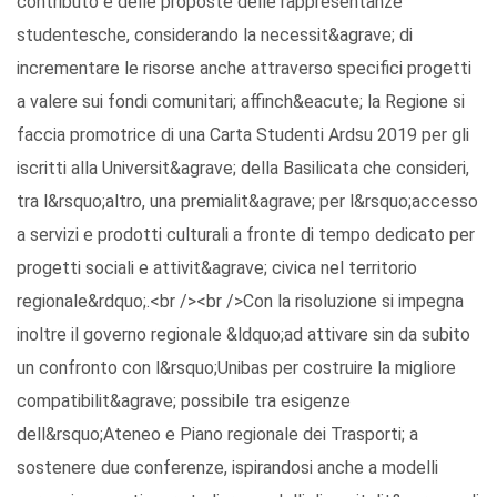
contributo e delle proposte delle rappresentanze
studentesche, considerando la necessit&agrave; di
incrementare le risorse anche attraverso specifici progetti
a valere sui fondi comunitari; affinch&eacute; la Regione si
faccia promotrice di una Carta Studenti Ardsu 2019 per gli
iscritti alla Universit&agrave; della Basilicata che consideri,
tra l&rsquo;altro, una premialit&agrave; per l&rsquo;accesso
a servizi e prodotti culturali a fronte di tempo dedicato per
progetti sociali e attivit&agrave; civica nel territorio
regionale&rdquo;.<br /><br />Con la risoluzione si impegna
inoltre il governo regionale &ldquo;ad attivare sin da subito
un confronto con l&rsquo;Unibas per costruire la migliore
compatibilit&agrave; possibile tra esigenze
dell&rsquo;Ateneo e Piano regionale dei Trasporti; a
sostenere due conferenze, ispirandosi anche a modelli