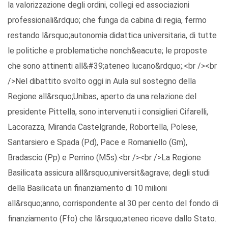
la valorizzazione degli ordini, collegi ed associazioni
professionali&rdquo; che funga da cabina di regia, fermo
restando l&rsquo;autonomia didattica universitaria, di tutte
le politiche e problematiche nonch&eacute; le proposte
che sono attinenti all&#39;ateneo lucano&rdquo;.<br /><br
/>Nel dibattito svolto oggi in Aula sul sostegno della
Regione all&rsquo;Unibas, aperto da una relazione del
presidente Pittella, sono intervenuti i consiglieri Cifarelli,
Lacorazza, Miranda Castelgrande, Robortella, Polese,
Santarsiero e Spada (Pd), Pace e Romaniello (Gm),
Bradascio (Pp) e Perrino (M5s).<br /><br />La Regione
Basilicata assicura all&rsquo;universit&agrave; degli studi
della Basilicata un finanziamento di 10 milioni
all&rsquo;anno, corrispondente al 30 per cento del fondo di
finanziamento (Ffo) che l&rsquo;ateneo riceve dallo Stato.