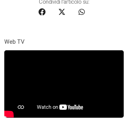
Condividi l'articolo su:
Web TV