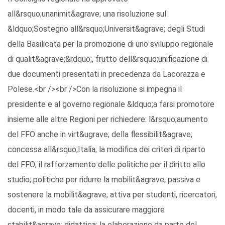
all&rsquo;unanimit&agrave; una risoluzione sul
&ldquo;Sostegno all&rsquo;Universit&agrave; degli Studi
della Basilicata per la promozione di uno sviluppo regionale
di qualit&agrave;&rdquo;, frutto dell&rsquo;unificazione di
due documenti presentati in precedenza da Lacorazza e
Polese.<br /><br />Con la risoluzione si impegna il
presidente e al governo regionale &ldquo;a farsi promotore
insieme alle altre Regioni per richiedere: l&rsquo;aumento
del FFO anche in virt&ugrave; della flessibilit&agrave;
concessa all&rsquo;Italia; la modifica dei criteri di riparto
del FFO; il rafforzamento delle politiche per il diritto allo
studio; politiche per ridurre la mobilit&agrave; passiva e
sostenere la mobilit&agrave; attiva per studenti, ricercatori,
docenti, in modo tale da assicurare maggiore
stabilit&agrave; didattica; la elaborazione da parte del