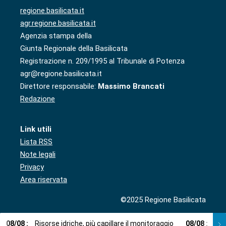
regione.basilicata.it
agr.regione.basilicata.it
Agenzia stampa della
Giunta Regionale della Basilicata
Registrazione n. 209/1995 al Tribunale di Potenza
agr@regione.basilicata.it
Direttore responsabile:
Massimo Brancati
Redazione
Link utili
Lista RSS
Note legali
Privacy
Area riservata
©2025 Regione Basilicata
08
/
08
:
Risorse idriche, più capillare il monitoraggio
08
/
08
:
Cup