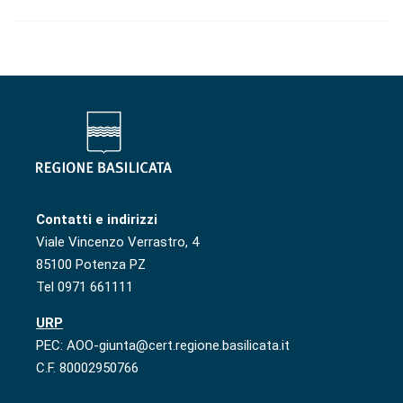
Contatti e indirizzi
Viale Vincenzo Verrastro, 4
85100 Potenza PZ
Tel 0971 661111
URP
PEC: AOO-giunta@cert.regione.basilicata.it
C.F. 80002950766