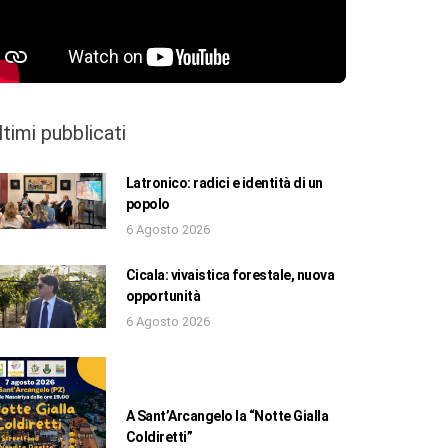
ltimi pubblicati
Latronico: radici e identità di un
popolo
6 Agosto 2026
Cicala: vivaistica forestale, nuova
opportunità
6 Agosto 2026
A Sant’Arcangelo la “Notte Gialla
Coldiretti”