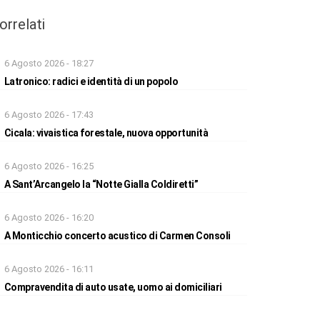
orrelati
6 Agosto 2026 - 18:27
Latronico: radici e identità di un popolo
6 Agosto 2026 - 17:43
Cicala: vivaistica forestale, nuova opportunità
6 Agosto 2026 - 16:25
A Sant’Arcangelo la “Notte Gialla Coldiretti”
6 Agosto 2026 - 16:20
A Monticchio concerto acustico di Carmen Consoli
6 Agosto 2026 - 16:11
Compravendita di auto usate, uomo ai domiciliari