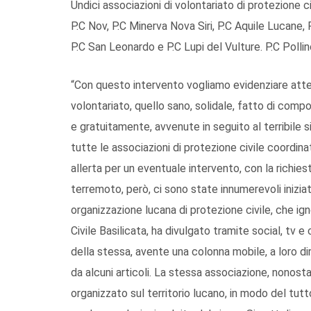
Undici associazioni di volontariato di protezione ci
P.C Nov, P.C Minerva Nova Siri, P.C Aquile Lucane,
P.C San Leonardo e P.C Lupi del Vulture. P.C Poll
“Con questo intervento vogliamo evidenziare atte
volontariato, quello sano, solidale, fatto di comp
e gratuitamente, avvenute in seguito al terribile s
tutte le associazioni di protezione civile coordina
allerta per un eventuale intervento, con la richiest
terremoto, però, ci sono state innumerevoli inizia
organizzazione lucana di protezione civile, che ig
Civile Basilicata, ha divulgato tramite social, tv
della stessa, avente una colonna mobile, a loro di
da alcuni articoli. La stessa associazione, nonostan
organizzato sul territorio lucano, in modo del tut