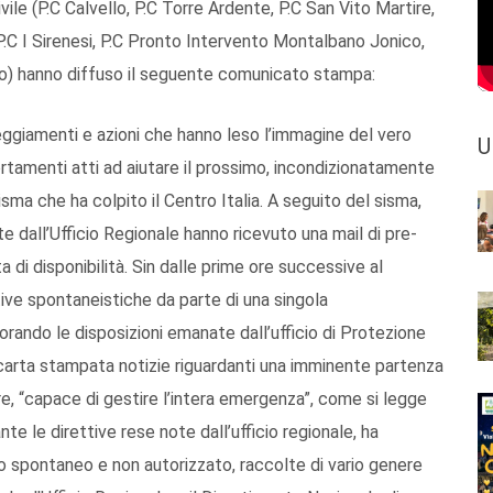
vile (P.C Calvello, P.C Torre Ardente, P.C San Vito Martire,
 P.C I Sirenesi, P.C Pronto Intervento Montalbano Jonico,
ino) hanno diffuso il seguente comunicato stampa:
ggiamenti e azioni che hanno leso l’immagine del vero
U
ortamenti atti ad aiutare il prossimo, incondizionatamente
isma che ha colpito il Centro Italia. A seguito del sisma,
te dall’Ufficio Regionale hanno ricevuto una mail di pre-
a di disponibilità. Sin dalle prime ore successive al
tive spontaneistiche da parte di una singola
norando le disposizioni emanate dall’ufficio di Protezione
 e carta stampata notizie riguardanti una imminente partenza
re, “capace di gestire l’intera emergenza”, come si legge
te le direttive rese note dall’ufficio regionale, ha
to spontaneo e non autorizzato, raccolte di vario genere