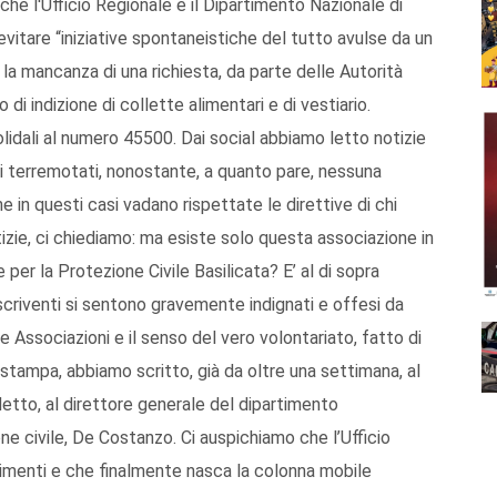
 che l'Ufficio Regionale e il Dipartimento Nazionale di
 evitare “iniziative spontaneistiche del tutto avulse da un
a mancanza di una richiesta, da parte delle Autorità
 di indizione di collette alimentari e di vestiario.
 solidali al numero 45500. Dai social abbiamo letto notizie
hi terremotati, nonostante, a quanto pare, nessuna
 in questi casi vadano rispettate le direttive di chi
tizie, ci chiediamo: ma esiste solo questa associazione in
er la Protezione Civile Basilicata? E’ al di sopra
 scriventi si sentono gravemente indignati e offesi da
re Associazioni e il senso del vero volontariato, fatto di
 stampa, abbiamo scritto, già da oltre una settimana, al
detto, al direttore generale del dipartimento
ione civile, De Costanzo. Ci auspichiamo che l’Ufficio
dimenti e che finalmente nasca la colonna mobile