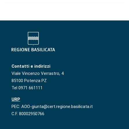
Contatti e indirizzi
Viale Vincenzo Verrastro, 4
85100 Potenza PZ
Tel 0971 661111
URP
PEC: AOO-giunta@cert.regione.basilicata.it
C.F. 80002950766