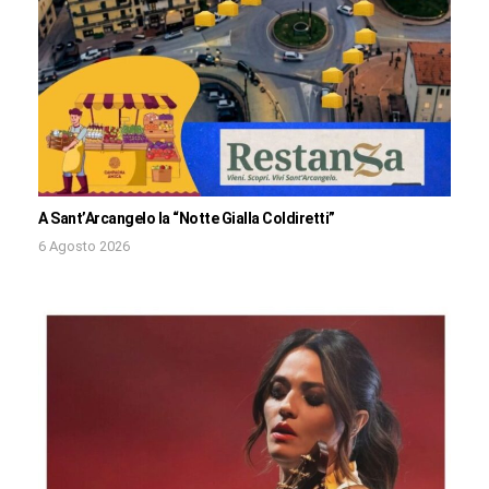
A Sant’Arcangelo la “Notte Gialla Coldiretti”
6 Agosto 2026