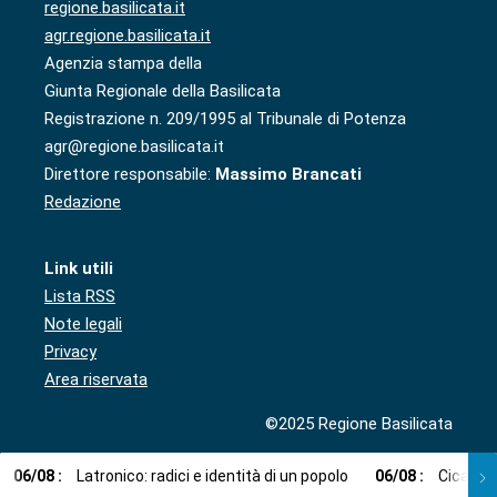
regione.basilicata.it
agr.regione.basilicata.it
Agenzia stampa della
Giunta Regionale della Basilicata
Registrazione n. 209/1995 al Tribunale di Potenza
agr@regione.basilicata.it
Direttore responsabile:
Massimo Brancati
Redazione
Link utili
Lista RSS
Note legali
Privacy
Area riservata
©2025 Regione Basilicata
06
/
08
:
Latronico: radici e identità di un popolo
06
/
08
:
Cicala: 