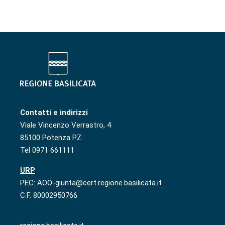
Contatti e indirizzi
Viale Vincenzo Verrastro, 4
85100 Potenza PZ
Tel 0971 661111
URP
PEC: AOO-giunta@cert.regione.basilicata.it
C.F. 80002950766