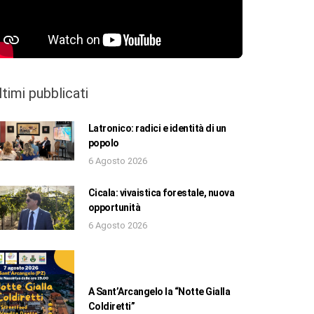
ltimi pubblicati
Latronico: radici e identità di un
popolo
6 Agosto 2026
Cicala: vivaistica forestale, nuova
opportunità
6 Agosto 2026
A Sant’Arcangelo la “Notte Gialla
Coldiretti”