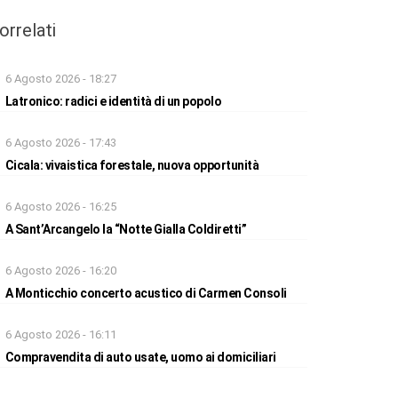
orrelati
6 Agosto 2026 - 18:27
Latronico: radici e identità di un popolo
6 Agosto 2026 - 17:43
Cicala: vivaistica forestale, nuova opportunità
6 Agosto 2026 - 16:25
A Sant’Arcangelo la “Notte Gialla Coldiretti”
6 Agosto 2026 - 16:20
A Monticchio concerto acustico di Carmen Consoli
6 Agosto 2026 - 16:11
Compravendita di auto usate, uomo ai domiciliari