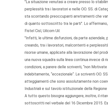
"La situazione venutasi a creare presso lo stabili
perplessità tra i lavoratori e nelle OO. SS. di Cat
sta scontando preoccupanti arretramenti che vann
di quanto sottoscritto tra le parti". Lo affermano, 
Fistel Cisl, Uilcom Uil.
"Infatti, le ultime disfunzioni, da parte aziendale, 
creando, tra i lavoratori, malcontenti e perplessi
risorse umane, applicate alla lavorazione del prodo
una nuova squadra sulla linea continua invece di rid
condizioni, a parere delle scriventi, “non Motivate
indebitamente, “eccezionale“. Le scriventi OO. SS.
atteggiamenti che sono assolutamente non coeren
Industriali e sul tavolo istituzionale della Regione 
A tutto questo bisogna aggiungere, inoltre, il rita
sottoscritti nel verbale del 16 Dicembre 2015. Esp