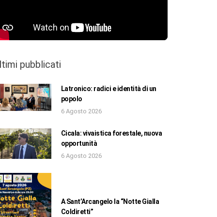
ltimi pubblicati
Latronico: radici e identità di un
popolo
6 Agosto 2026
Cicala: vivaistica forestale, nuova
opportunità
6 Agosto 2026
A Sant’Arcangelo la “Notte Gialla
Coldiretti”