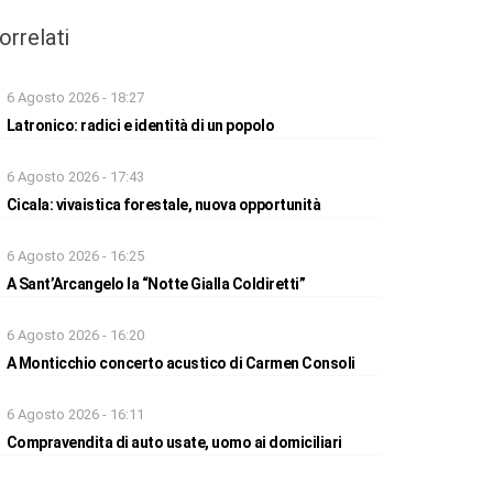
orrelati
6 Agosto 2026 - 18:27
Latronico: radici e identità di un popolo
6 Agosto 2026 - 17:43
Cicala: vivaistica forestale, nuova opportunità
6 Agosto 2026 - 16:25
A Sant’Arcangelo la “Notte Gialla Coldiretti”
6 Agosto 2026 - 16:20
A Monticchio concerto acustico di Carmen Consoli
6 Agosto 2026 - 16:11
Compravendita di auto usate, uomo ai domiciliari