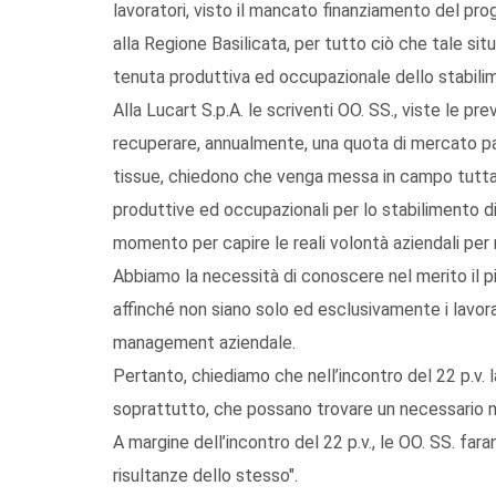
lavoratori, visto il mancato finanziamento del pro
alla Regione Basilicata, per tutto ciò che tale si
tenuta produttiva ed occupazionale dello stabili
Alla Lucart S.p.A. le scriventi OO. SS., viste le pr
recuperare, annualmente, una quota di mercato pari
tissue, chiedono che venga messa in campo tutta 
produttive ed occupazionali per lo stabilimento di 
momento per capire le reali volontà aziendali per ri
Abbiamo la necessità di conoscere nel merito il p
affinché non siano solo ed esclusivamente i lavor
management aziendale.
Pertanto, chiediamo che nell’incontro del 22 p.v. l
soprattutto, che possano trovare un necessario m
A margine dell’incontro del 22 p.v., le OO. SS. far
risultanze dello stesso".