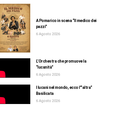
A Pomarico in scena “Il medico dei
pazzi”
6 Agosto 2026
L’Orchestra che promuove la
“lucanità”
6 Agosto 2026
I lucani nel mondo, ecco l'”altra”
Basilicata
6 Agosto 2026