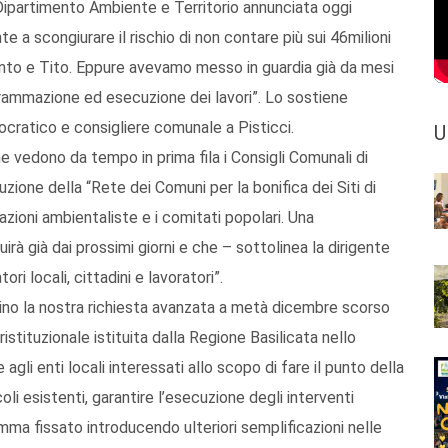
 Dipartimento Ambiente e Territorio annunciata oggi
e a scongiurare il rischio di non contare più sui 46milioni
sento e Tito. Eppure avevamo messo in guardia già da mesi
ogrammazione ed esecuzione dei lavori”. Lo sostiene
ocratico e consigliere comunale a Pisticci.
U
che vedono da tempo in prima fila i Consigli Comunali di
tuzione della “Rete dei Comuni per la bonifica dei Siti di
azioni ambientaliste e i comitati popolari. Una
uirà già dai prossimi giorni e che – sottolinea la dirigente
ri locali, cittadini e lavoratori”.
sino la nostra richiesta avanzata a metà dicembre scorso
stituzionale istituita dalla Regione Basilicata nello
agli enti locali interessati allo scopo di fare il punto della
li esistenti, garantire l’esecuzione degli interventi
amma fissato introducendo ulteriori semplificazioni nelle