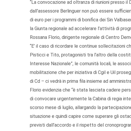
“La convocazione ad oltranza di riunioni presso il
dall’assessore Berlinguer non può essere sufficient
di euro per i programmi di bonifica dei Sin Valba
la Giunta regionale ad accelerare l’attività di pr
Rossana Florio, dirigente regionale di Centro Dem
“E’ il caso di ricordare le continue sollecitazioni 
Pisticci e Tito, protagonisti tra l’altro della costi
Interesse Nazionale”, le comunità locali, le associ
mobilitazione che per iniziativa di Cgil e Uil proseg
di Cd – ci vedrà in prima fila insieme ad amministrato
Florio evidenzia che “è stata lasciata cadere per
di convocare urgentemente la Cabina di regia interi
scorso mese di luglio, allargando la partecipazione 
situazione e quindi capire come superare gli ostaco
previsti dall’accordo e il rispetto del cronoprogr