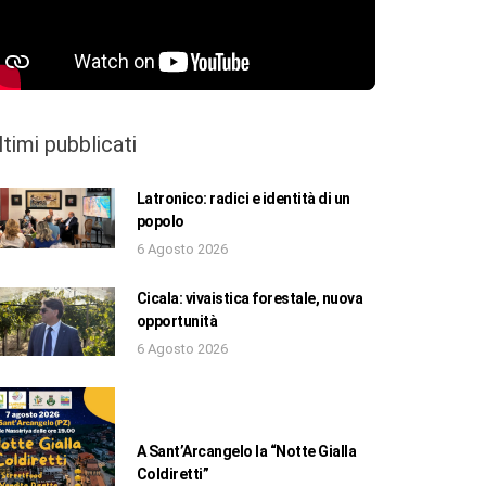
ltimi pubblicati
Latronico: radici e identità di un
popolo
6 Agosto 2026
Cicala: vivaistica forestale, nuova
opportunità
6 Agosto 2026
A Sant’Arcangelo la “Notte Gialla
Coldiretti”