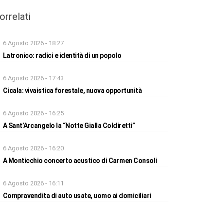
orrelati
6 Agosto 2026 - 18:27
Latronico: radici e identità di un popolo
6 Agosto 2026 - 17:43
Cicala: vivaistica forestale, nuova opportunità
6 Agosto 2026 - 16:25
A Sant’Arcangelo la “Notte Gialla Coldiretti”
6 Agosto 2026 - 16:20
A Monticchio concerto acustico di Carmen Consoli
6 Agosto 2026 - 16:11
Compravendita di auto usate, uomo ai domiciliari