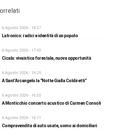
orrelati
6 Agosto 2026 - 18:27
Latronico: radici e identità di un popolo
6 Agosto 2026 - 17:43
Cicala: vivaistica forestale, nuova opportunità
6 Agosto 2026 - 16:25
A Sant’Arcangelo la “Notte Gialla Coldiretti”
6 Agosto 2026 - 16:20
A Monticchio concerto acustico di Carmen Consoli
6 Agosto 2026 - 16:11
Compravendita di auto usate, uomo ai domiciliari