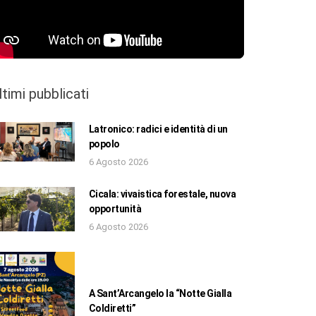
ltimi pubblicati
Latronico: radici e identità di un
popolo
6 Agosto 2026
Cicala: vivaistica forestale, nuova
opportunità
6 Agosto 2026
A Sant’Arcangelo la “Notte Gialla
Coldiretti”