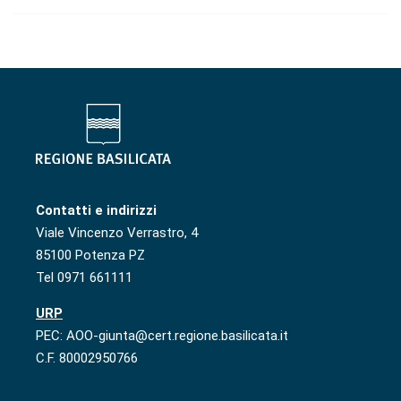
Contatti e indirizzi
Viale Vincenzo Verrastro, 4
85100 Potenza PZ
Tel 0971 661111
URP
PEC: AOO-giunta@cert.regione.basilicata.it
C.F. 80002950766