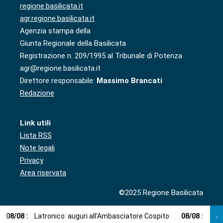
regione.basilicata.it
agr.regione.basilicata.it
Agenzia stampa della
Giunta Regionale della Basilicata
Registrazione n. 209/1995 al Tribunale di Potenza
agr@regione.basilicata.it
Direttore responsabile:
Massimo Brancati
Redazione
Link utili
Lista RSS
Note legali
Privacy
Area riservata
©2025 Regione Basilicata
08
/
08
:
Latronico: auguri all’Ambasciatore Cospito
08
/
08
:
Cosp