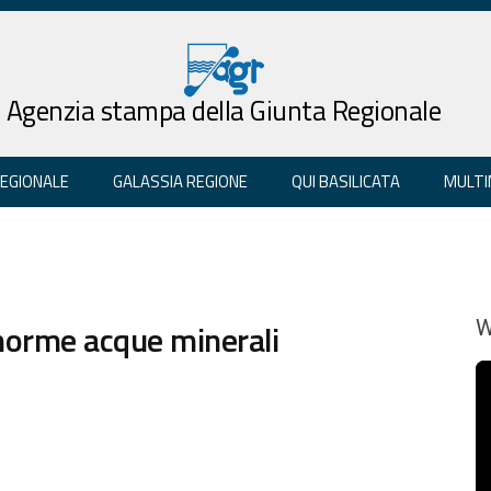
Agenzia stampa della Giunta Regionale
REGIONALE
GALASSIA REGIONE
QUI BASILICATA
MULTI
 norme acque minerali
W