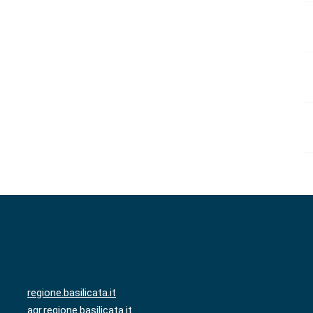
regione.basilicata.it
agr.regione.basilicata.it