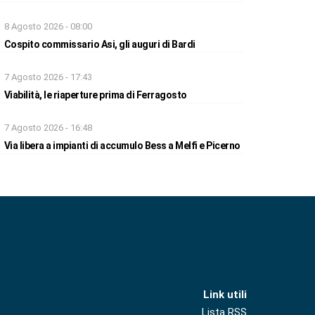
8 Agosto 2026 - 08:00
Cospito commissario Asi, gli auguri di Bardi
7 Agosto 2026 - 17:43
Viabilità, le riaperture prima di Ferragosto
7 Agosto 2026 - 16:48
Via libera a impianti di accumulo Bess a Melfi e Picerno
Link utili
Lista RSS