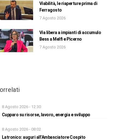
Viabilità, le riaperture prima di
Ferragosto
7 Agosto 2026
Via libera a impianti di accumulo
Bess a Melfi e Picerno
7 Agosto 2026
orrelati
8 Agosto 2026 - 12:30
Cupparo su risorse, lavoro, energia e sviluppo
8 Agosto 2026 - 08:02
Latronico: auguri all’Ambasciatore Cospito