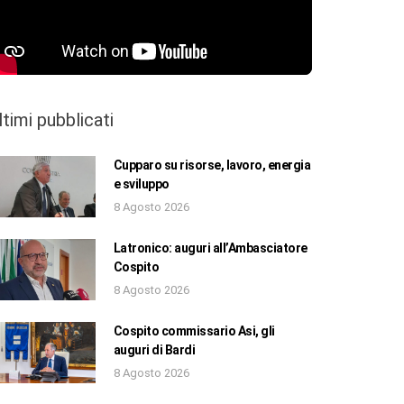
ltimi pubblicati
Cupparo su risorse, lavoro, energia
e sviluppo
8 Agosto 2026
Latronico: auguri all’Ambasciatore
Cospito
8 Agosto 2026
Cospito commissario Asi, gli
auguri di Bardi
8 Agosto 2026