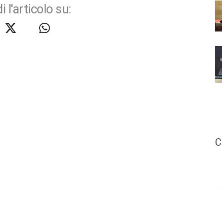
i l'articolo su:
C