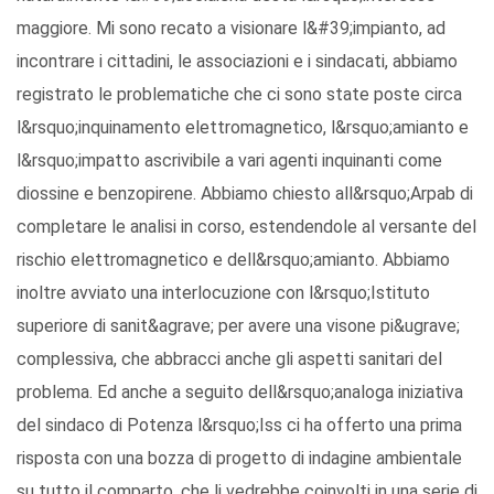
maggiore. Mi sono recato a visionare l&#39;impianto, ad
incontrare i cittadini, le associazioni e i sindacati, abbiamo
registrato le problematiche che ci sono state poste circa
l&rsquo;inquinamento elettromagnetico, l&rsquo;amianto e
l&rsquo;impatto ascrivibile a vari agenti inquinanti come
diossine e benzopirene. Abbiamo chiesto all&rsquo;Arpab di
completare le analisi in corso, estendendole al versante del
rischio elettromagnetico e dell&rsquo;amianto. Abbiamo
inoltre avviato una interlocuzione con l&rsquo;Istituto
superiore di sanit&agrave; per avere una visone pi&ugrave;
complessiva, che abbracci anche gli aspetti sanitari del
problema. Ed anche a seguito dell&rsquo;analoga iniziativa
del sindaco di Potenza l&rsquo;Iss ci ha offerto una prima
risposta con una bozza di progetto di indagine ambientale
su tutto il comparto, che li vedrebbe coinvolti in una serie di