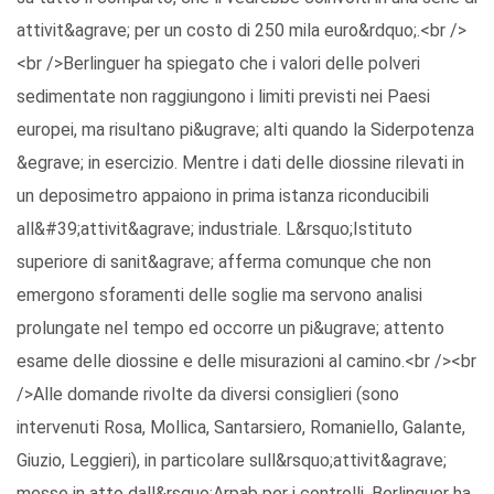
attivit&agrave; per un costo di 250 mila euro&rdquo;.<br />
<br />Berlinguer ha spiegato che i valori delle polveri
sedimentate non raggiungono i limiti previsti nei Paesi
europei, ma risultano pi&ugrave; alti quando la Siderpotenza
&egrave; in esercizio. Mentre i dati delle diossine rilevati in
un deposimetro appaiono in prima istanza riconducibili
all&#39;attivit&agrave; industriale. L&rsquo;Istituto
superiore di sanit&agrave; afferma comunque che non
emergono sforamenti delle soglie ma servono analisi
prolungate nel tempo ed occorre un pi&ugrave; attento
esame delle diossine e delle misurazioni al camino.<br /><br
/>Alle domande rivolte da diversi consiglieri (sono
intervenuti Rosa, Mollica, Santarsiero, Romaniello, Galante,
Giuzio, Leggieri), in particolare sull&rsquo;attivit&agrave;
messe in atto dall&rsquo;Arpab per i controlli, Berlinguer ha