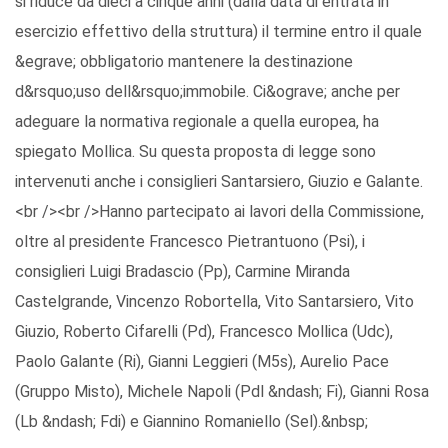
si riduce da dieci a cinque anni (dalla data di entrata in
esercizio effettivo della struttura) il termine entro il quale
&egrave; obbligatorio mantenere la destinazione
d&rsquo;uso dell&rsquo;immobile. Ci&ograve; anche per
adeguare la normativa regionale a quella europea, ha
spiegato Mollica. Su questa proposta di legge sono
intervenuti anche i consiglieri Santarsiero, Giuzio e Galante.
<br /><br />Hanno partecipato ai lavori della Commissione,
oltre al presidente Francesco Pietrantuono (Psi), i
consiglieri Luigi Bradascio (Pp), Carmine Miranda
Castelgrande, Vincenzo Robortella, Vito Santarsiero, Vito
Giuzio, Roberto Cifarelli (Pd), Francesco Mollica (Udc),
Paolo Galante (Ri), Gianni Leggieri (M5s), Aurelio Pace
(Gruppo Misto), Michele Napoli (Pdl &ndash; Fi), Gianni Rosa
(Lb &ndash; Fdi) e Giannino Romaniello (Sel).&nbsp;