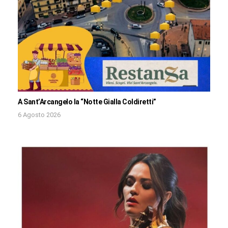
A Sant’Arcangelo la “Notte Gialla Coldiretti”
6 Agosto 2026