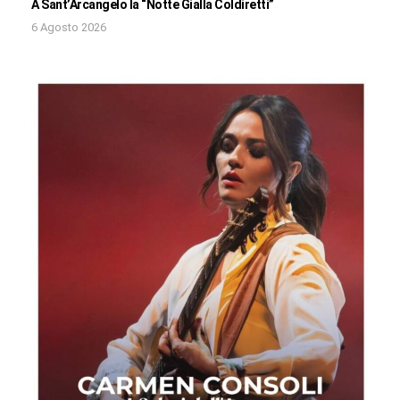
A Sant’Arcangelo la “Notte Gialla Coldiretti”
6 Agosto 2026