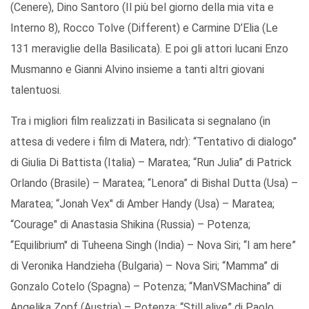
(Cenere), Dino Santoro (Il più bel giorno della mia vita e
Interno 8), Rocco Tolve (Different) e Carmine D’Elia (Le
131 meraviglie della Basilicata). E poi gli attori lucani Enzo
Musmanno e Gianni Alvino insieme a tanti altri giovani
talentuosi.
Tra i migliori film realizzati in Basilicata si segnalano (in
attesa di vedere i film di Matera, ndr): “Tentativo di dialogo”
di Giulia Di Battista (Italia) – Maratea; “Run Julia” di Patrick
Orlando (Brasile) – Maratea; “Lenora” di Bishal Dutta (Usa) –
Maratea; “Jonah Vex" di Amber Handy (Usa) – Maratea;
“Courage" di Anastasia Shikina (Russia) – Potenza;
“Equilibrium" di Tuheena Singh (India) – Nova Siri; “I am here”
di Veronika Handzieha (Bulgaria) – Nova Siri; “Mamma” di
Gonzalo Cotelo (Spagna) – Potenza; “ManVSMachina” di
Angelika Zopf (Austria) – Potenza; “Still alive” di Paolo