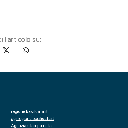
i l'articolo su:
regione.basilicata.it
agr.regione.basilicata.it
Agenzia stampa della