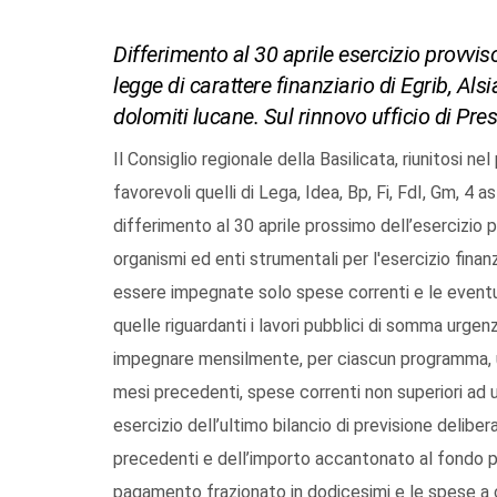
Differimento al 30 aprile esercizio provviso
legge di carattere finanziario di Egrib, Als
dolomiti lucane. Sul rinnovo ufficio di Pr
Il Consiglio regionale della Basilicata, riunitosi 
favorevoli quelli di Lega, Idea, Bp, Fi, FdI, Gm, 4 as
differimento al 30 aprile prossimo dell’esercizio p
organismi ed enti strumentali per l'esercizio finan
essere impegnate solo spese correnti e le eventual
quelle riguardanti i lavori pubblici di somma urgen
impegnare mensilmente, per ciascun programma, un
mesi precedenti, spese correnti non superiori a
esercizio dell’ultimo bilancio di previsione delib
precedenti e dell’importo accantonato al fondo pl
pagamento frazionato in dodicesimi e le spese a c