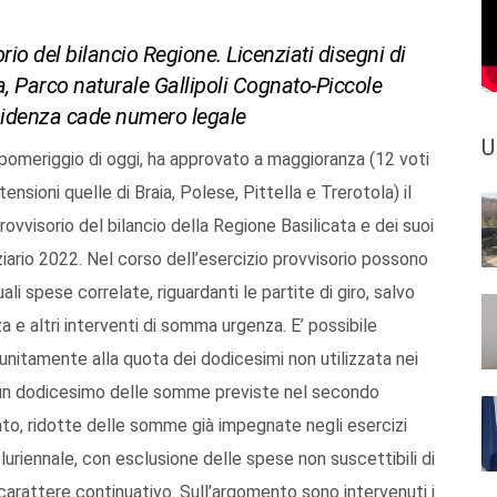
rio del bilancio Regione. Licenziati disegni di
ia, Parco naturale Gallipoli Cognato-Piccole
esidenza cade numero legale
U
nel pomeriggio di oggi, ha approvato a maggioranza (12 voti
tensioni quelle di Braia, Polese, Pittella e Trerotola) il
rovvisorio del bilancio della Regione Basilicata e dei suoi
ziario 2022. Nel corso dell’esercizio provvisorio possono
i spese correlate, riguardanti le partite di giro, salvo
za e altri interventi di somma urgenza. E’ possibile
itamente alla quota dei dodicesimi non utilizzata nei
d un dodicesimo delle somme previste nel secondo
erato, ridotte delle somme già impegnate negli esercizi
uriennale, con esclusione delle spese non suscettibili di
arattere continuativo. Sull’argomento sono intervenuti i