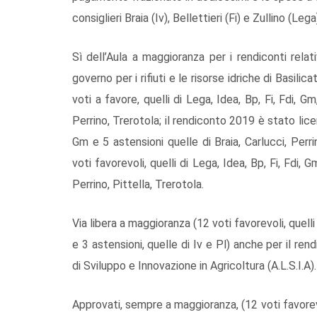
consiglieri Braia (Iv), Bellettieri (Fi) e Zullino (Lega
Sì dell’Aula a maggioranza per i rendiconti relat
governo per i rifiuti e le risorse idriche di Basilic
voti a favore, quelli di Lega, Idea, Bp, Fi, Fdi, Gm
Perrino, Trerotola; il rendiconto 2019 è stato licen
Gm e 5 astensioni quelle di Braia, Carlucci, Perr
voti favorevoli, quelli di Lega, Idea, Bp, Fi, Fdi, 
Perrino, Pittella, Trerotola.
Via libera a maggioranza (12 voti favorevoli, quelli 
e 3 astensioni, quelle di Iv e Pl) anche per il ren
di Sviluppo e Innovazione in Agricoltura (A.L.S.I.A).
Approvati, sempre a maggioranza, (12 voti favorevoli