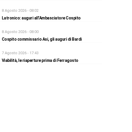
8 Agosto 2026 - 08:02
Latronico: auguri all’Ambasciatore Cospito
8 Agosto 2026 - 08:00
Cospito commissario Asi, gli auguri di Bardi
7 Agosto 2026 - 17:43
Viabilità, le riaperture prima di Ferragosto