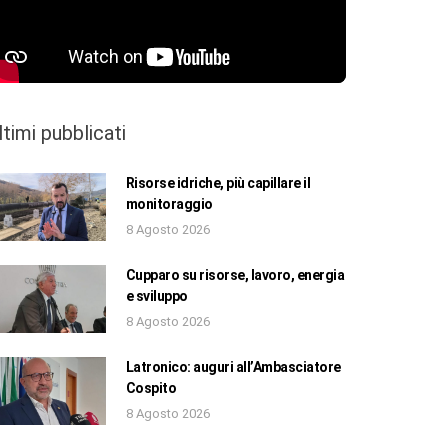
ltimi pubblicati
Risorse idriche, più capillare il
monitoraggio
8 Agosto 2026
Cupparo su risorse, lavoro, energia
e sviluppo
8 Agosto 2026
Latronico: auguri all’Ambasciatore
Cospito
8 Agosto 2026