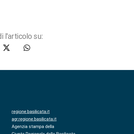
i l'articolo su:
regione.basilicata.it
agr.regione.basilicata.it
Agenzia stampa della