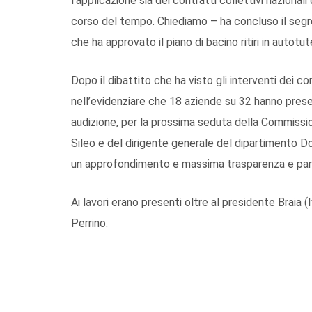
l’applicazione sia dei contratti collettivi nazionali
corso del tempo. Chiediamo – ha concluso il segre
che ha approvato il piano di bacino ritiri in autot
Dopo il dibattito che ha visto gli interventi dei cons
nell’evidenziare che 18 aziende su 32 hanno presen
audizione, per la prossima seduta della Commission
Sileo e del dirigente generale del dipartimento D
un approfondimento e massima trasparenza e par
Ai lavori erano presenti oltre al presidente Braia (Iv
Perrino.