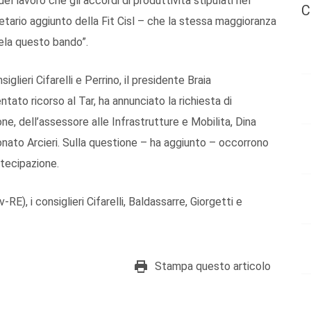
 del lavoro che gli accordi di produttività stipulati nel
C
tario aggiunto della Fit Cisl – che la stessa maggioranza
utela questo bando”.
iglieri Cifarelli e Perrino, il presidente Braia
tato ricorso al Tar, ha annunciato la richiesta di
e, dell’assessore alle Infrastrutture e Mobilita, Dina
onato Arcieri. Sulla questione – ha aggiunto – occorrono
tecipazione.
-RE), i consiglieri Cifarelli, Baldassarre, Giorgetti e
Stampa questo articolo