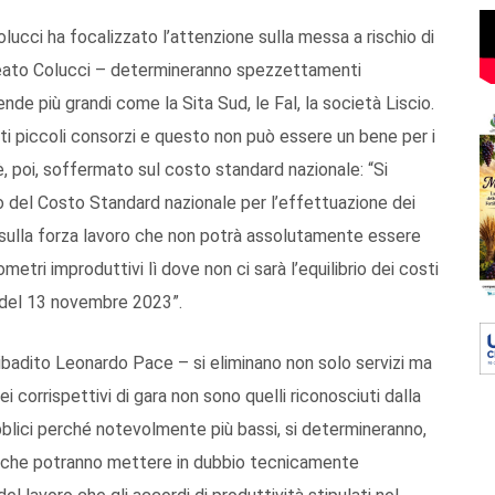
Colucci ha focalizzato l’attenzione sulla messa a rischio di
lineato Colucci – determineranno spezzettamenti
iende più grandi come la Sita Sud, le Fal, la società Liscio.
ti piccoli consorzi e questo non può essere un bene per i
i è, poi, soffermato sul costo standard nazionale: “Si
to del Costo Standard nazionale per l’effettuazione dei
ta sulla forza lavoro che non potrà assolutamente essere
metri improduttivi lì dove non ci sarà l’equilibrio dei costi
a del 13 novembre 2023”.
 ribadito Leonardo Pace – si eliminano non solo servizi ma
dei corrispettivi di gara non sono quelli riconosciuti dalla
bblici perché notevolmente più bassi, si determineranno,
te che potranno mettere in dubbio tecnicamente