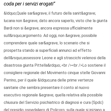
coda per i servizi erogati”
&ldquo;Quale sar&agrave; il futuro della sanit&agrave;
lucana non &egrave; dato ancora saperlo, visto che la giunta
Bardi non si &egrave; ancora espressa ufficialmente
sull&rsquo;argomento. Ad oggi, non &egrave; possibile
comprendere quale sar&agrave; lo scenario che si
prospetta stando ai superficiali annunci ad effetto
dell&rsquo;assessore Leone e agli strascichi velenosi della
disastrosa giunta Pittella&rdquo;.<br /><br />Lo sostiene il
consigliere regionale del Movimento cinque stelle Giovanni
Perrino, per il quale &ldquo;una delle prime vertenze
sanitarie che sembra presentare il conto al nuovo
esecutivo regionale &egrave; quella relativa alla possibile
chiusura del Servizio psichiatrico di diagnosi e cura (Spdc)
del presidio ospedaliero di Policoro, sulla quale si iniziano a