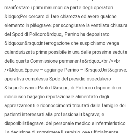
manifestare i primi malumori da parte degli operatori.
&ldquo;Per cercare di fare chiarezza ed avere qualche
elemento in pi&ugrave; per scongiurare la ventilata chiusura
del Spcd di Policoro&rdquo;, Perrino ha depositato
&ldquo;un&rsquo;interrogazione che auspichiamo venga
calendarizzata prima possibile in una delle prossime sedute
della quarta Commissione permanente&rdquo;.<br /><br
/>&ldquo;Eppure – aggiunge Perrino – l&rsquo;Unit&agrave;
operativa complessa Spdc del presidio ospedaliero
&lsquo;Giovanni Paolo II&rsquo; di Policoro dispone di un
indiscusso bagaglio reputazionale alimentato dagli
apprezzamenti e riconoscimenti tributati dalle famiglie dei
pazienti interessati alla professionalit&agrave; e
disponibilit&agrave; del personale medico e infermieristico.
La decisione di sopprimere il servizio, ove ufficialmente