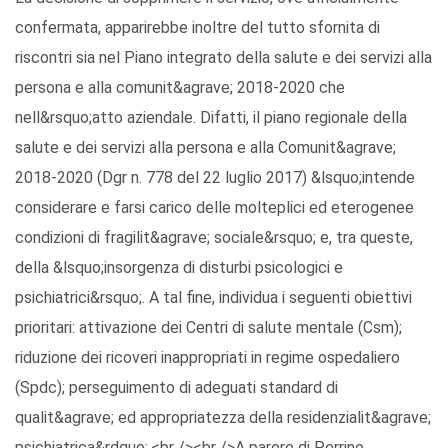
confermata, apparirebbe inoltre del tutto sfornita di
riscontri sia nel Piano integrato della salute e dei servizi alla
persona e alla comunit&agrave; 2018-2020 che
nell&rsquo;atto aziendale. Difatti, il piano regionale della
salute e dei servizi alla persona e alla Comunit&agrave;
2018-2020 (Dgr n. 778 del 22 luglio 2017) &lsquo;intende
considerare e farsi carico delle molteplici ed eterogenee
condizioni di fragilit&agrave; sociale&rsquo; e, tra queste,
della &lsquo;insorgenza di disturbi psicologici e
psichiatrici&rsquo;. A tal fine, individua i seguenti obiettivi
prioritari: attivazione dei Centri di salute mentale (Csm);
riduzione dei ricoveri inappropriati in regime ospedaliero
(Spdc); perseguimento di adeguati standard di
qualit&agrave; ed appropriatezza della residenzialit&agrave;
psichiatrica&rdquo;.<br /><br />A parere di Perrino,