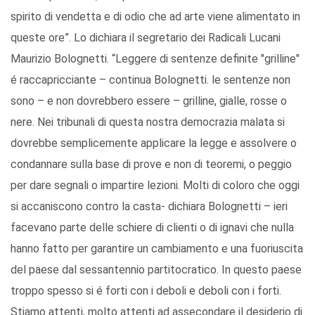
spirito di vendetta e di odio che ad arte viene alimentato in
queste ore”. Lo dichiara il segretario dei Radicali Lucani
Maurizio Bolognetti. “Leggere di sentenze definite "grilline"
é raccapricciante – continua Bolognetti. le sentenze non
sono – e non dovrebbero essere – grilline, gialle, rosse o
nere. Nei tribunali di questa nostra democrazia malata si
dovrebbe semplicemente applicare la legge e assolvere o
condannare sulla base di prove e non di teoremi, o peggio
per dare segnali o impartire lezioni. Molti di coloro che oggi
si accaniscono contro la casta- dichiara Bolognetti – ieri
facevano parte delle schiere di clienti o di ignavi che nulla
hanno fatto per garantire un cambiamento e una fuoriuscita
del paese dal sessantennio partitocratico. In questo paese
troppo spesso si é forti con i deboli e deboli con i forti.
Stiamo attenti, molto attenti ad assecondare il desiderio di