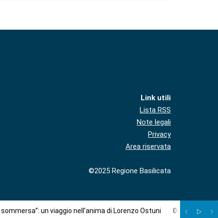
Link utili
Lista RSS
Note legali
Privacy
Area riservata
©2025 Regione Basilicata
à sommersa”: un viaggio nell’anima di Lorenzo Ostuni
07
/
08
:
Più c