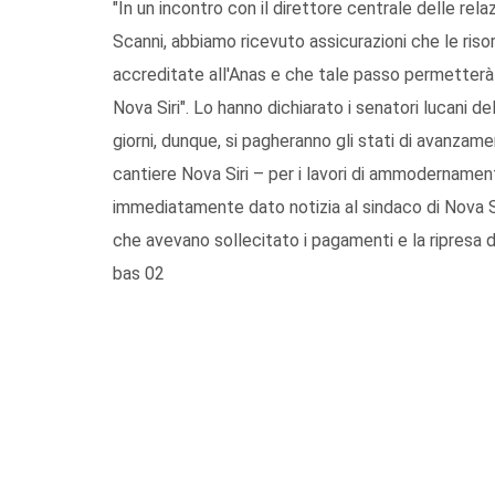
"In un incontro con il direttore centrale delle rela
Scanni, abbiamo ricevuto assicurazioni che le riso
accreditate all'Anas e che tale passo permetterà i
Nova Siri". Lo hanno dichiarato i senatori lucani 
giorni, dunque, si pagheranno gli stati di avanzamen
cantiere Nova Siri – per i lavori di ammodernamen
immediatamente dato notizia al sindaco di Nova S
che avevano sollecitato i pagamenti e la ripresa de
bas 02