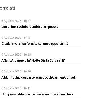
orrelati
6 Agosto 2026 - 18:27
Latronico: radici e identità di un popolo
6 Agosto 2026 - 17:43
Cicala: vivaistica forestale, nuova opportunità
6 Agosto 2026 - 16:25
A Sant’Arcangelo la “Notte Gialla Coldiretti”
6 Agosto 2026 - 16:20
A Monticchio concerto acustico di Carmen Consoli
6 Agosto 2026 - 16:11
Compravendita di auto usate, uomo ai domiciliari