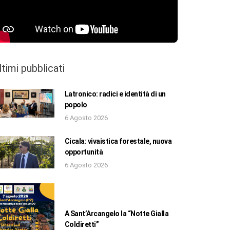
ltimi pubblicati
Latronico: radici e identità di un
popolo
6 Agosto 2026
Cicala: vivaistica forestale, nuova
opportunità
6 Agosto 2026
A Sant’Arcangelo la “Notte Gialla
Coldiretti”