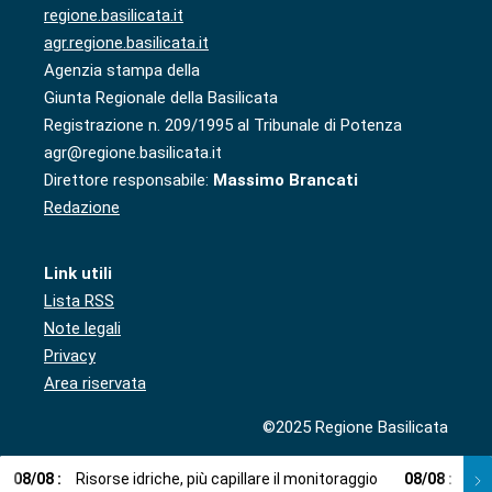
regione.basilicata.it
agr.regione.basilicata.it
Agenzia stampa della
Giunta Regionale della Basilicata
Registrazione n. 209/1995 al Tribunale di Potenza
agr@regione.basilicata.it
Direttore responsabile:
Massimo Brancati
Redazione
Link utili
Lista RSS
Note legali
Privacy
Area riservata
©2025 Regione Basilicata
08
/
08
:
Risorse idriche, più capillare il monitoraggio
08
/
08
:
Cup