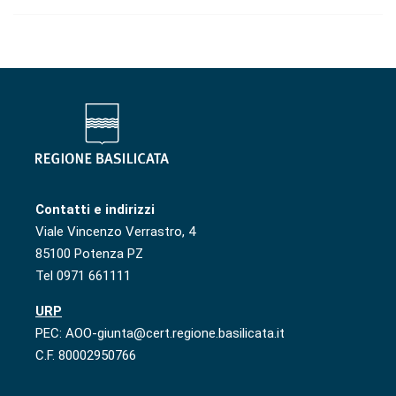
Contatti e indirizzi
Viale Vincenzo Verrastro, 4
85100 Potenza PZ
Tel 0971 661111
URP
PEC: AOO-giunta@cert.regione.basilicata.it
C.F. 80002950766