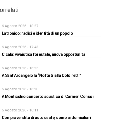
orrelati
6 Agosto 2026 - 18:27
Latronico: radici e identità di un popolo
6 Agosto 2026 - 17:43
Cicala: vivaistica forestale, nuova opportunità
6 Agosto 2026 - 16:25
A Sant’Arcangelo la “Notte Gialla Coldiretti”
6 Agosto 2026 - 16:20
A Monticchio concerto acustico di Carmen Consoli
6 Agosto 2026 - 16:11
Compravendita di auto usate, uomo ai domiciliari