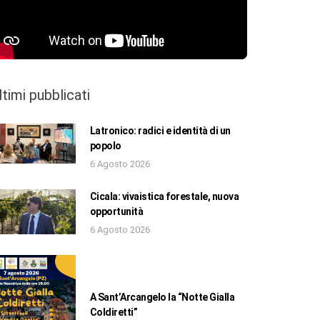
ltimi pubblicati
Latronico: radici e identità di un
popolo
6 Agosto 2026
Cicala: vivaistica forestale, nuova
opportunità
6 Agosto 2026
A Sant’Arcangelo la “Notte Gialla
Coldiretti”